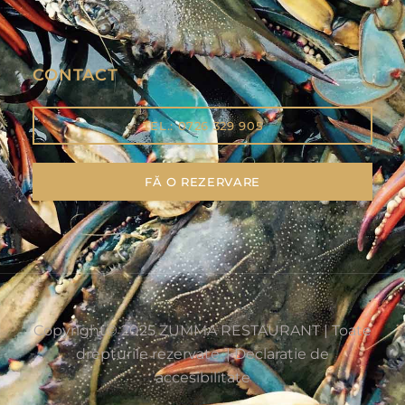
CONTACT
TEL.: 0726 329 905
FĂ O REZERVARE
Copyright
©
2025 ZUMMA RESTAURANT |
Toate
drepturile rezervate. |
Declarație de
accesibilitate