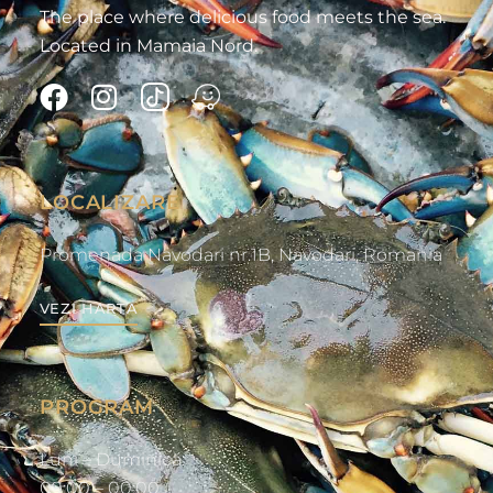
The place where delicious food meets the sea.
Located in Mamaia Nord.
LOCALIZARE
Promenada Navodari nr.1B, Navodari, Romania
VEZI HARTA
PROGRAM
Luni – Duminică:
09:00 – 00:00